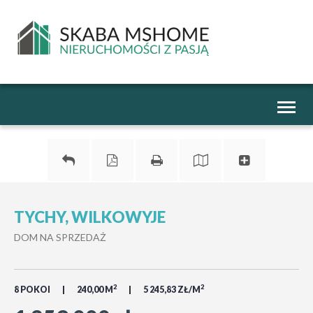
Toggl
naviga
TYCHY, WILKOWYJE
DOM NA SPRZEDAŻ
2
2
8 POKOI
240,00 M
5 245,83 ZŁ/M