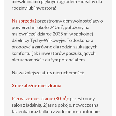
mieszkaniami i pięknym ogrodem – idealny dla
rodziny lub inwestora!
Na sprzedaż
przestronny dom wolnostojący o
powierzchni około 240 m², położony na
malowniczej działce 2035 m² w spokojnej
dzielnicy Tychy-Wilkowyje. To doskonała
propozycja zarówno dla rodzin szukających
komfortu, jak i inwestorów poszukujących
nieruchomości z dużym potencjałem.
Najważniejsze atuty nieruchomości:
3 niezależne mieszkania:
Pierwsze mieszkanie (80 m²):
przestronny
salon z jadalnią, 2 jasne pokoje, nowoczesna
łazienka oraz balkon z widokiem na południe.