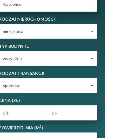
RODZAJ NIERUCHOMOŚCI
mieszkania
TYP BUDYNKU
wszystkie
RODZAJ TRANSAKCJI
sprzedaż
CENA (ZŁ)
2
POWIERZCHNIA (M
)