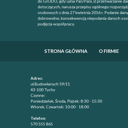
do GIODO, gdy uzna Pan/Pani, iż przetwarzanie d
dotyczących, narusza przepisy ogólnego rozporząd
osobowych z dnia 27 kwietnia 2016 r. Podanie dan
dobrowolne, konsekwencją niepodania danych oso
podjęcia współpracy.
STRONA GŁÓWNA
O FIRMIE
Adres
:
ul.Budowlanych 59/11
43-100 Tychy
Czynne:
Poniedziałek, Środa, Piątek: 8:30 - 15:30
​Wtorek, Czwartek: 10:00 - 18:00
Telefon
:
570 555 865