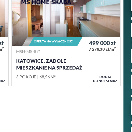
zł
OFERTA NA WYŁĄCZNOŚĆ
499 000
zł
2
2
/m
7 278,30 zł/m
MSH-MS-871
KATOWICE, ZADOLE
MIESZKANIE NA SPRZEDAŻ
3 POKOJE
68,56 M²
DODAJ
IKA
DO NOTATNIKA