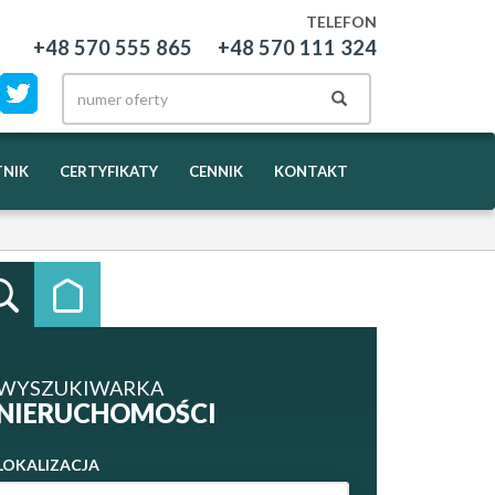
TELEFON
+48 570 555 865
+48 570 111 324
NIK
CERTYFIKATY
CENNIK
KONTAKT
WYSZUKIWARKA
NIERUCHOMOŚCI
LOKALIZACJA