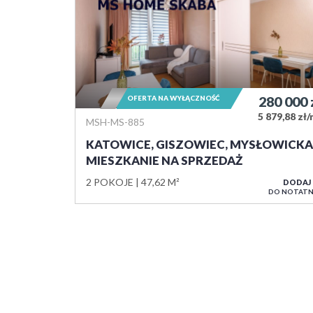
OFERTA NA WYŁĄCZNOŚĆ
280 000
5 879,88 zł
MSH-MS-885
KATOWICE, GISZOWIEC, MYSŁOWICKA
MIESZKANIE NA SPRZEDAŻ
2 POKOJE
47,62 M²
DODAJ
DO NOTATN