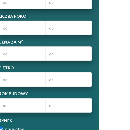
LICZBA POKOI
2
CENA ZA M
PIĘTRO
ROK BUDOWY
RYNEK
pierwotny