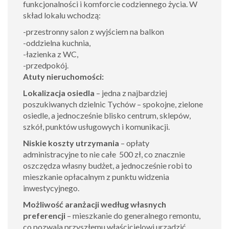
funkcjonalności i komforcie codziennego życia. W
skład lokalu wchodzą:
-przestronny salon z wyjściem na balkon
-oddzielna kuchnia,
-łazienka z WC,
-przedpokój.
Atuty nieruchomości:
Lokalizacja osiedla
– jedna z najbardziej
poszukiwanych dzielnic Tychów – spokojne, zielone
osiedle, a jednocześnie blisko centrum, sklepów,
szkół, punktów usługowych i komunikacji.
Niskie koszty utrzymania
– opłaty
administracyjne to nie całe 500 zł, co znacznie
oszczędza własny budżet, a jednocześnie robi to
mieszkanie opłacalnym z punktu widzenia
inwestycyjnego.
Możliwość aranżacji według własnych
preferencji
– mieszkanie do generalnego remontu,
co pozwala przyszłemu właścicielowi urządzić