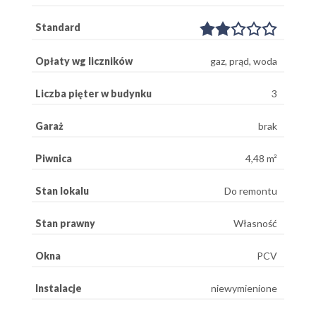
Standard
Opłaty wg liczników
gaz, prąd, woda
Liczba pięter w budynku
3
Garaż
brak
Piwnica
4,48 m²
Stan lokalu
Do remontu
Stan prawny
Własność
Okna
PCV
Instalacje
niewymienione