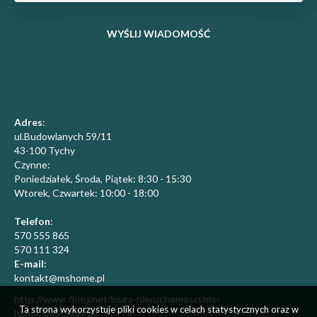
Adres
:
ul.Budowlanych 59/11
43-100 Tychy
Czynne:
Poniedziałek, Środa, Piątek: 8:30 - 15:30
​Wtorek, Czwartek: 10:00 - 18:00
Telefon
:
570 555 865
570 111 324
E-mail
:
kontakt@mshome.pl
http://www.firmy.net/biura-nieruchomosci/ms-
Ta strona wykorzystuje pliki cookies w celach statystycznych oraz w
home,SM9QX.html