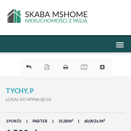
Toggl
naviga
TYCHY, P
LOKAL DO WYNAJĘCIA
2
2
1 POKÓJ
PARTER
25,00 M
60,00 ZŁ/M