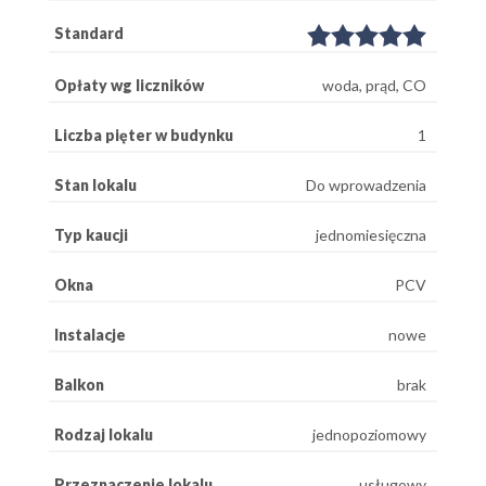
Standard
Opłaty wg liczników
woda, prąd, CO
Liczba pięter w budynku
1
Stan lokalu
Do wprowadzenia
Typ kaucji
jednomiesięczna
Okna
PCV
Instalacje
nowe
Balkon
brak
Rodzaj lokalu
jednopoziomowy
Przeznaczenie lokalu
usługowy