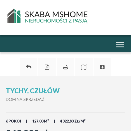
Toggl
naviga
TYCHY, CZUŁÓW
DOM NA SPRZEDAŻ
2
2
6 POKOI
127,00 M
4 322,83 ZŁ/M