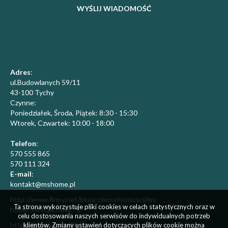
Adres
:
ul.Budowlanych 59/11
43-100 Tychy
Czynne:
Poniedziałek, Środa, Piątek: 8:30 - 15:30
​Wtorek, Czwartek: 10:00 - 18:00
Telefon
:
570 555 865
570 111 324
E-mail
:
kontakt@mshome.pl
http://www.firmy.net/biura-nieruchomosci/ms-
Ta strona wykorzystuje pliki cookies w celach statystycznych oraz w
home,SM9QX.html
celu dostosowania naszych serwisów do indywidualnych potrzeb
https://adresowo.pl/
klientów. Zmiany ustawień dotyczących plików cookie można