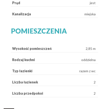
Prąd
jest
Kanalizacja
miejska
POMIESZCZENIA
Wysokość pomieszczeń
2,85 m
Rodzaj kuchni
oddzielna
Typ łazienki
razem z wc
Liczba łazienek
2
Liczba przedpokoi
2