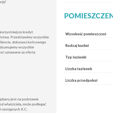
cję!
POMIESZCZE
orzystniejszy kredyt
Wysokość pomieszczeń
aństwa. Przedstawimy wszystkie
 Kliencie, dokonasz końcowego
Rodzaj kuchni
podsumujemy wszystkie
 być uznawane za ofertę
Typ łazienki
Liczba łazienek
Liczba przedpokoi
ądzany jest na podstawie
od właściciela, może podlegać
6 i następnych K.C.