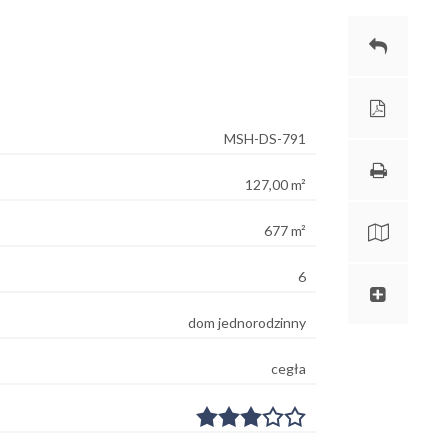
MSH-DS-791
127,00 m²
677 m²
6
dom jednorodzinny
cegła