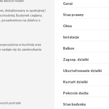
dla dwóch rodzin
Garaż
, zlokalizowany w spokojnej i
Stan prawny
schodniej. Budynek ceglany,
, posadowiony na działce o
Okna
Instalacje
h wyposażona w kuchnię oraz
Balkon
e nadaje się do zamieszkania
Zagosp. działki
Ukształtowanie działki
Kształt działki
Pokrycie dachu
snych potrzeb
Stan budynku