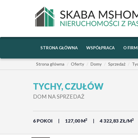
STRONA GŁÓWNA
WSPÓŁPRACA
O FIRM
Strona główna
Oferty
Domy
Sprzedaż
Ty
TYCHY, CZUŁÓW
DOM NA SPRZEDAŻ
2
2
6 POKOI
127,00 M
4 322,83 ZŁ/M