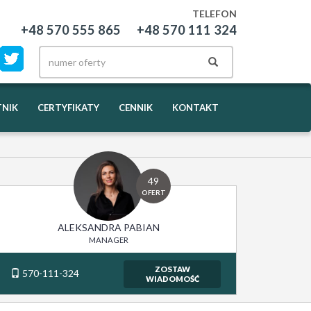
TELEFON
+48 570 555 865
+48 570 111 324
NIK
CERTYFIKATY
CENNIK
KONTAKT
49
OFERT
ALEKSANDRA PABIAN
MANAGER
ZOSTAW
570-111-324
WIADOMOŚĆ