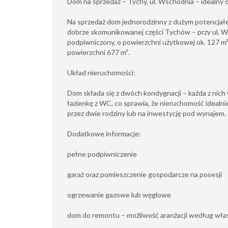
Dom na sprzedaż – Tychy, ul. Wschodnia – idealny 
Na sprzedaż dom jednorodzinny z dużym potencjałem
dobrze skomunikowanej części Tychów – przy ul. W
podpiwniczony, o powierzchni użytkowej ok. 127 m²
powierzchni 677 m².
Układ nieruchomości:
Dom składa się z dwóch kondygnacji – każda z nic
łazienkę z WC, co sprawia, że nieruchomość idealni
przez dwie rodziny lub na inwestycję pod wynajem.
Dodatkowe informacje:
pełne podpiwniczenie
garaż oraz pomieszczenie gospodarcze na posesji
ogrzewanie gazowe lub węglowe
dom do remontu – możliwość aranżacji według wła