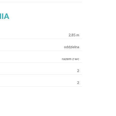
NIA
2,85 m
oddzielna
razem z wc
2
2