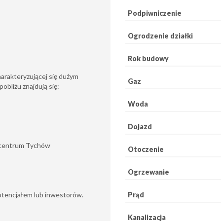
Podpiwniczenie
Ogrodzenie działki
Rok budowy
arakteryzującej się dużym
Gaz
obliżu znajdują się:
Woda
Dojazd
do centrum Tychów
Otoczenie
Ogrzewanie
Prąd
otencjałem lub inwestorów.
Kanalizacja